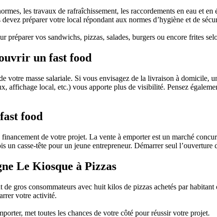
normes, les travaux de rafraîchissement, les raccordements en eau et en é
us devez préparer votre local répondant aux normes d’hygiène et de sécur
 préparer vos sandwichs, pizzas, salades, burgers ou encore frites selo
 ouvrir un fast food
 de votre masse salariale. Si vous envisagez de la livraison à domicile, u
x, affichage local, etc.) vous apporte plus de visibilité. Pensez égalem
fast food
le financement de votre projet. La vente à emporter est un marché concu
ois un casse-tête pour un jeune entrepreneur. Démarrer seul l’ouverture
gne Le Kiosque à Pizzas
de gros consommateurs avec huit kilos de pizzas achetés par habitant et p
rrer votre activité.
porter, met toutes les chances de votre côté pour réussir votre projet.