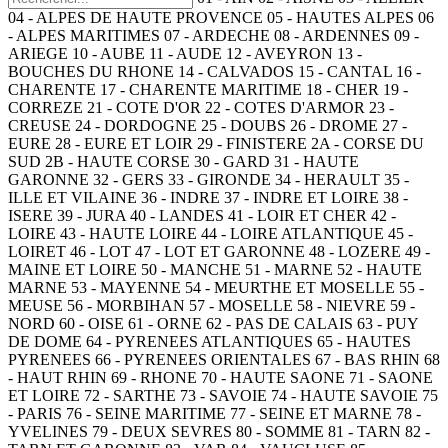
04 - ALPES DE HAUTE PROVENCE
05 - HAUTES ALPES
06
- ALPES MARITIMES
07 - ARDECHE
08 - ARDENNES
09 -
ARIEGE
10 - AUBE
11 - AUDE
12 - AVEYRON
13 -
BOUCHES DU RHONE
14 - CALVADOS
15 - CANTAL
16 -
CHARENTE
17 - CHARENTE MARITIME
18 - CHER
19 -
CORREZE
21 - COTE D'OR
22 - COTES D'ARMOR
23 -
CREUSE
24 - DORDOGNE
25 - DOUBS
26 - DROME
27 -
EURE
28 - EURE ET LOIR
29 - FINISTERE
2A - CORSE DU
SUD
2B - HAUTE CORSE
30 - GARD
31 - HAUTE
GARONNE
32 - GERS
33 - GIRONDE
34 - HERAULT
35 -
ILLE ET VILAINE
36 - INDRE
37 - INDRE ET LOIRE
38 -
ISERE
39 - JURA
40 - LANDES
41 - LOIR ET CHER
42 -
LOIRE
43 - HAUTE LOIRE
44 - LOIRE ATLANTIQUE
45 -
LOIRET
46 - LOT
47 - LOT ET GARONNE
48 - LOZERE
49 -
MAINE ET LOIRE
50 - MANCHE
51 - MARNE
52 - HAUTE
MARNE
53 - MAYENNE
54 - MEURTHE ET MOSELLE
55 -
MEUSE
56 - MORBIHAN
57 - MOSELLE
58 - NIEVRE
59 -
NORD
60 - OISE
61 - ORNE
62 - PAS DE CALAIS
63 - PUY
DE DOME
64 - PYRENEES ATLANTIQUES
65 - HAUTES
PYRENEES
66 - PYRENEES ORIENTALES
67 - BAS RHIN
68
- HAUT RHIN
69 - RHONE
70 - HAUTE SAONE
71 - SAONE
ET LOIRE
72 - SARTHE
73 - SAVOIE
74 - HAUTE SAVOIE
75
- PARIS
76 - SEINE MARITIME
77 - SEINE ET MARNE
78 -
YVELINES
79 - DEUX SEVRES
80 - SOMME
81 - TARN
82 -