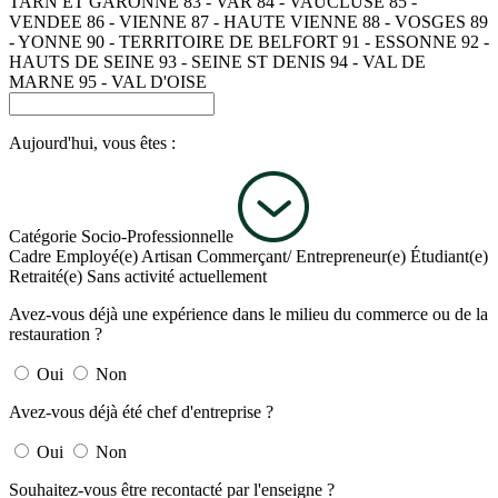
TARN ET GARONNE
83 - VAR
84 - VAUCLUSE
85 -
VENDEE
86 - VIENNE
87 - HAUTE VIENNE
88 - VOSGES
89
- YONNE
90 - TERRITOIRE DE BELFORT
91 - ESSONNE
92 -
HAUTS DE SEINE
93 - SEINE ST DENIS
94 - VAL DE
MARNE
95 - VAL D'OISE
Aujourd'hui, vous êtes :
Catégorie Socio-Professionnelle
Cadre
Employé(e)
Artisan
Commerçant/ Entrepreneur(e)
Étudiant(e)
Retraité(e)
Sans activité actuellement
Avez-vous déjà une expérience dans le milieu du commerce ou de la
restauration ?
Oui
Non
Avez-vous déjà été chef d'entreprise ?
Oui
Non
Souhaitez-vous être recontacté par l'enseigne ?