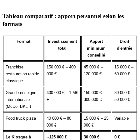
Tableau comparatif : apport personnel selon les
formats
Format
Investissement
Apport
Droit
total
minimum
d'entrée
conseillé
Franchise
150 000 € – 400
45 000 € –
15 000 € –
restauration rapide
000 €
120 000 €
50 000 €
classique
Grande enseigne
400 000 € – 1 M€
150 000 € –
30 000 € –
internationale
+
300 000 €
50 000 €
(McDo, BK…)
Food truck pizza
40 000 € – 80
15 000 € – 25
Variable
000 €
000 €
Le Kiosque à
~125 000 €
30 000 €
0 €