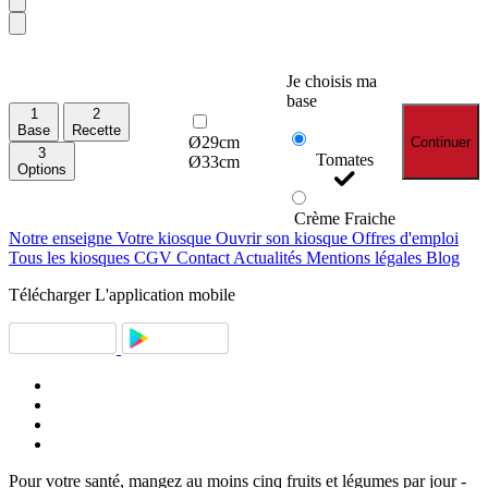
Je choisis ma
base
1
2
Base
Recette
Ø29cm
Continuer
3
Tomates
Ø33cm
Options
Crème Fraiche
Notre enseigne
Votre kiosque
Ouvrir son kiosque
Offres d'emploi
Tous les kiosques
CGV
Contact
Actualités
Mentions légales
Blog
Télécharger
L'application mobile
Pour votre santé, mangez au moins cinq fruits et légumes par jour -