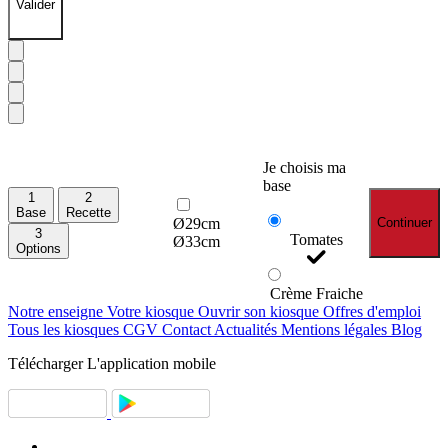
Valider
Je choisis ma
base
1
2
Base
Recette
Ø29cm
Continuer
3
Tomates
Ø33cm
Options
Crème Fraiche
Notre enseigne
Votre kiosque
Ouvrir son kiosque
Offres d'emploi
Tous les kiosques
CGV
Contact
Actualités
Mentions légales
Blog
Télécharger
L'application mobile