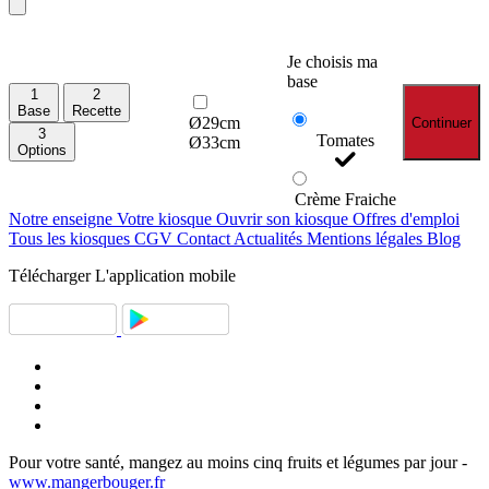
Je choisis ma
base
1
2
Base
Recette
Ø29cm
Continuer
3
Tomates
Ø33cm
Options
Crème Fraiche
Notre enseigne
Votre kiosque
Ouvrir son kiosque
Offres d'emploi
Tous les kiosques
CGV
Contact
Actualités
Mentions légales
Blog
Télécharger
L'application mobile
Pour votre santé, mangez au moins cinq fruits et légumes par jour -
www.mangerbouger.fr