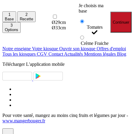
Je choisis ma
base
1
2
Base
Recette
Ø29cm
Continuer
3
Tomates
Ø33cm
Options
Crème Fraiche
Notre enseigne
Votre kiosque
Ouvrir son kiosque
Offres d'emploi
Tous les kiosques
CGV
Contact
Actualités
Mentions légales
Blog
Télécharger
L'application mobile
Pour votre santé, mangez au moins cinq fruits et légumes par jour -
www.mangerbouger.fr