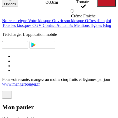
3
Tomates
Ø33cm
Options
Crème Fraiche
Notre enseigne
Votre kiosque
Ouvrir son kiosque
Offres d'emploi
Tous les kiosques
CGV
Contact
Actualités
Mentions légales
Blog
Télécharger
L'application mobile
Pour votre santé, mangez au moins cinq fruits et légumes par jour -
www.mangerbouger.fr
Mon
panier