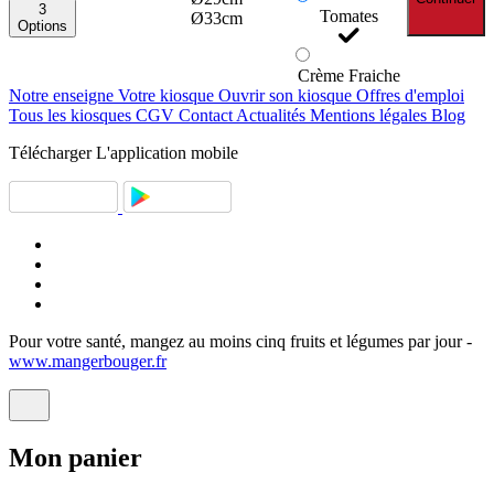
3
Tomates
Ø33cm
Options
Crème Fraiche
Notre enseigne
Votre kiosque
Ouvrir son kiosque
Offres d'emploi
Tous les kiosques
CGV
Contact
Actualités
Mentions légales
Blog
Télécharger
L'application mobile
Pour votre santé, mangez au moins cinq fruits et légumes par jour -
www.mangerbouger.fr
Mon
panier