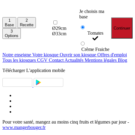
Je choisis ma
base
1
2
Base
Recette
Ø29cm
Continuer
3
Tomates
Ø33cm
Options
Crème Fraiche
Notre enseigne
Votre kiosque
Ouvrir son kiosque
Offres d'emploi
Tous les kiosques
CGV
Contact
Actualités
Mentions légales
Blog
Télécharger
L'application mobile
Pour votre santé, mangez au moins cinq fruits et légumes par jour -
www.mangerbouger.fr