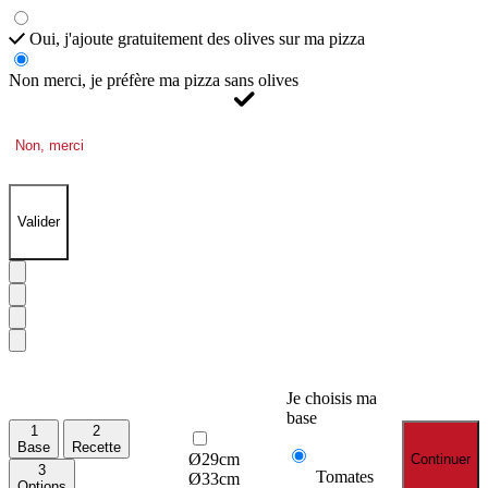
Oui, j'ajoute gratuitement des olives sur ma pizza
Non merci, je préfère ma pizza sans olives
Non, merci
Valider
Je choisis ma
base
1
2
Base
Recette
Ø29cm
Continuer
3
Tomates
Ø33cm
Options