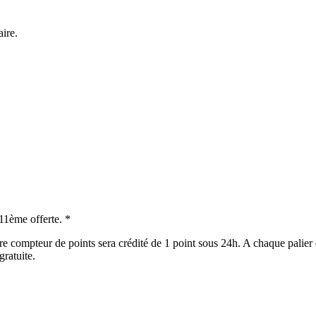
aire.
 11ème offerte. *
e compteur de points sera crédité de 1 point sous 24h. A chaque palier 
gratuite.