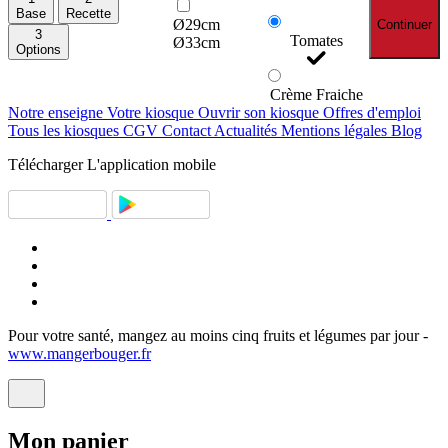
Base
Recette
Ø29cm
Continuer
3
Tomates
Ø33cm
Options
Crème Fraiche
Notre enseigne
Votre kiosque
Ouvrir son kiosque
Offres d'emploi
Tous les kiosques
CGV
Contact
Actualités
Mentions légales
Blog
Télécharger
L'application mobile
Pour votre santé, mangez au moins cinq fruits et légumes par jour -
www.mangerbouger.fr
Mon
panier