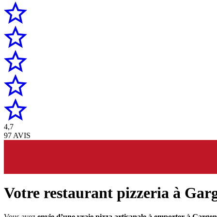
4,7
97 AVIS
Votre restaurant pizzeria à Garg
Vous avez
envie d’une vraie pizza artisanale à emporter à Gargen