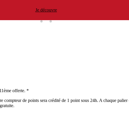
Je découvre
 11ème offerte. *
e compteur de points sera crédité de 1 point sous 24h. A chaque palier 
gratuite.