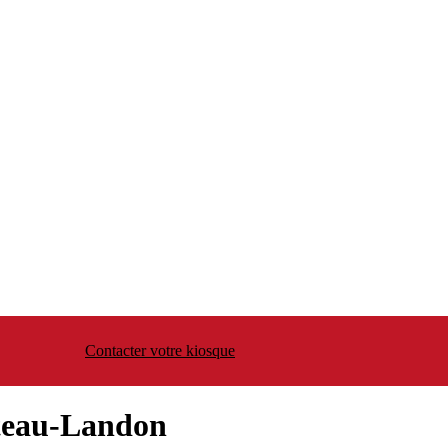
Contacter votre kiosque
âteau-Landon