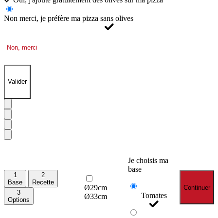
Non merci, je préfère ma pizza sans olives
Non, merci
Valider
Je choisis ma
base
1
2
Base
Recette
Ø29cm
Continuer
3
Tomates
Ø33cm
Options