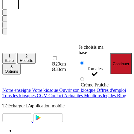
Je choisis ma
base
1
2
Base
Recette
Ø29cm
Continuer
3
Tomates
Ø33cm
Options
Crème Fraiche
Notre enseigne
Votre kiosque
Ouvrir son kiosque
Offres d'emploi
Tous les kiosques
CGV
Contact
Actualités
Mentions légales
Blog
Télécharger
L'application mobile