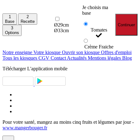
Je choisis ma
base
1
2
Base
Recette
Ø29cm
Continuer
3
Tomates
Ø33cm
Options
Crème Fraiche
Notre enseigne
Votre kiosque
Ouvrir son kiosque
Offres d'emploi
Tous les kiosques
CGV
Contact
Actualités
Mentions légales
Blog
Télécharger
L'application mobile
Pour votre santé, mangez au moins cinq fruits et légumes par jour -
www.mangerbouger.fr