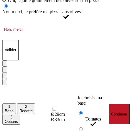
Oui, j'ajoute gratuitement des olives sur ma pizza
Non merci, je préfère ma pizza sans olives
Non, merci
Valider
Je choisis ma
base
1
2
Base
Recette
Ø29cm
Continuer
3
Tomates
Ø33cm
Options