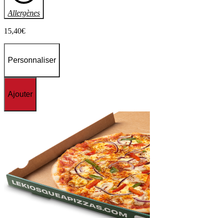
Allergènes
15
,40
€
Personnaliser
Ajouter