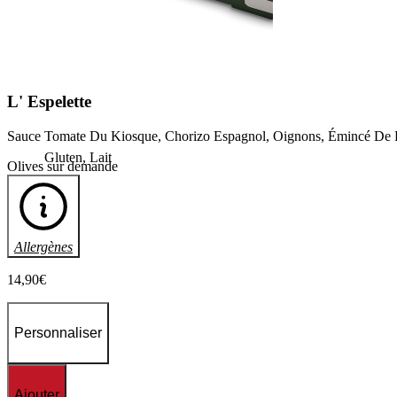
L'
Espelette
Sauce Tomate Du Kiosque, Chorizo Espagnol, Oignons, Émincé De Po
Gluten, Lait
Olives sur demande
Allergènes
14
,90
€
Personnaliser
Ajouter