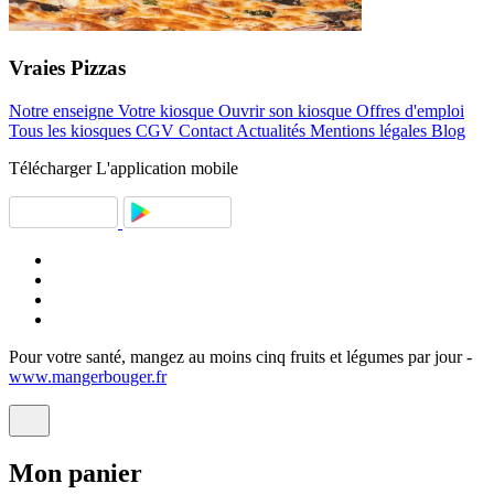
Vraies
Pizzas
Notre enseigne
Votre kiosque
Ouvrir son kiosque
Offres d'emploi
Tous les kiosques
CGV
Contact
Actualités
Mentions légales
Blog
Télécharger
L'application mobile
Pour votre santé, mangez au moins cinq fruits et légumes par jour -
www.mangerbouger.fr
Mon
panier