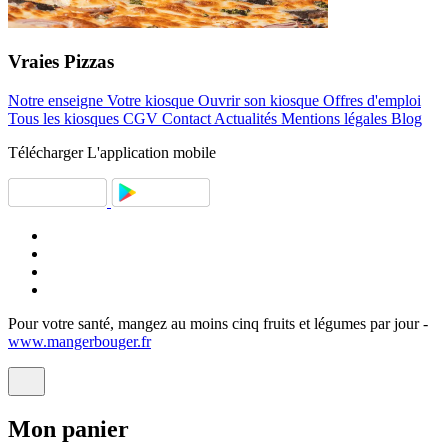
Vraies
Pizzas
Notre enseigne
Votre kiosque
Ouvrir son kiosque
Offres d'emploi
Tous les kiosques
CGV
Contact
Actualités
Mentions légales
Blog
Télécharger
L'application mobile
Pour votre santé, mangez au moins cinq fruits et légumes par jour -
www.mangerbouger.fr
Mon
panier