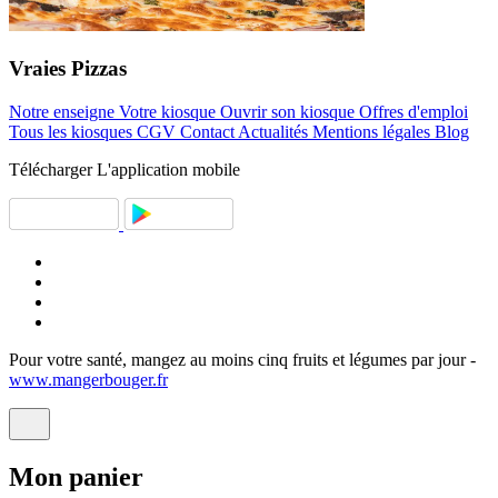
Vraies
Pizzas
Notre enseigne
Votre kiosque
Ouvrir son kiosque
Offres d'emploi
Tous les kiosques
CGV
Contact
Actualités
Mentions légales
Blog
Télécharger
L'application mobile
Pour votre santé, mangez au moins cinq fruits et légumes par jour -
www.mangerbouger.fr
Mon
panier