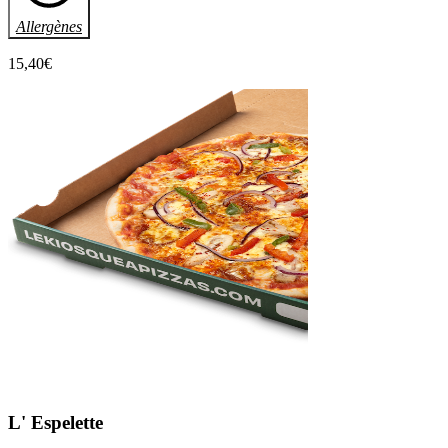
Allergènes
15
,40
€
L'
Espelette