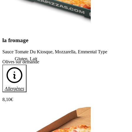
la
fromage
Sauce Tomate Du Kiosque, Mozzarella, Emmental Type
Gluten, Lait
Olives sur demande
Allergènes
8
,10
€